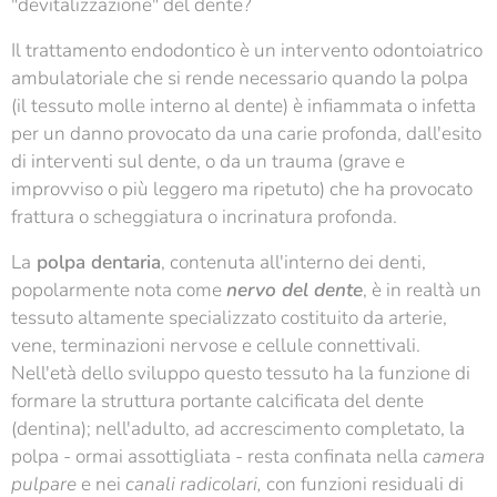
"devitalizzazione" del dente?
Il trattamento endodontico è un intervento odontoiatrico
ambulatoriale che si rende necessario quando la polpa
(il tessuto molle interno al dente) è infiammata o infetta
per un danno provocato da una carie profonda, dall'esito
di interventi sul dente, o da un trauma (grave e
improvviso o più leggero ma ripetuto) che ha provocato
frattura o scheggiatura o incrinatura profonda.
La
polpa dentaria
, contenuta all'interno dei denti,
popolarmente nota come
nervo del dente
, è in realtà un
tessuto altamente specializzato costituito da arterie,
vene, terminazioni nervose e cellule connettivali.
Nell'età dello sviluppo questo tessuto ha la funzione di
formare la struttura portante calcificata del dente
(dentina); nell'adulto, ad accrescimento completato, la
polpa - ormai assottigliata - resta confinata nella
camera
pulpare
e nei
canali radicolari,
con funzioni residuali di