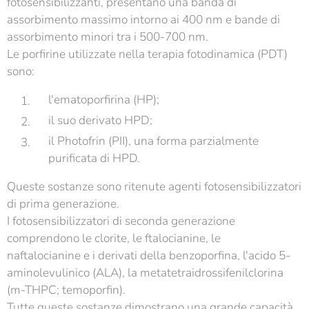
fotosensibilizzanti, presentano una banda di
assorbimento massimo intorno ai 400 nm e bande di
assorbimento minori tra i 500-700 nm.
Le porfirine utilizzate nella terapia fotodinamica (PDT)
sono:
l'ematoporfirina (HP);
il suo derivato HPD;
il Photofrin (PII), una forma parzialmente
purificata di HPD.
Queste sostanze sono ritenute agenti fotosensibilizzatori
di prima generazione.
I fotosensibilizzatori di seconda generazione
comprendono le clorite, le ftalocianine, le
naftalocianine e i derivati della benzoporfina, l'acido 5-
aminolevulinico (ALA), la metatetraidrossifenilclorina
(m-THPC; temoporfin).
Tutte queste sostanze dimostrano una grande capacità