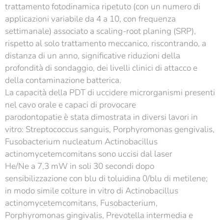
trattamento fotodinamica ripetuto (con un numero di
applicazioni variabile da 4 a 10, con frequenza
settimanale) associato a scaling-root planing (SRP),
rispetto al solo trattamento meccanico, riscontrando, a
distanza di un anno, significative riduzioni della
profondità di sondaggio, dei livelli clinici di attacco e
della contaminazione batterica.
La capacità della PDT di uccidere microrganismi presenti
nel cavo orale e capaci di provocare
parodontopatie è stata dimostrata in diversi lavori in
vitro: Streptococcus sanguis, Porphyromonas gengivalis,
Fusobacterium nucleatum Actinobacillus
actinomycetemcomitans sono uccisi dal laser
He/Ne a 7,3 mW in soli 30 secondi dopo
sensibilizzazione con blu di toluidina 0/blu di metilene;
in modo simile colture in vitro di Actinobacillus
actinomycetemcomitans, Fusobacterium,
Porphyromonas gingivalis, Prevotella intermedia e