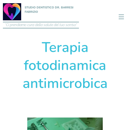
STUDIO DENTISTICO DR. BARRESI
FABRIZIO
"Ci prendiamo cura della salute del tuo sorriso"
Terapia
fotodinamica
antimicrobica