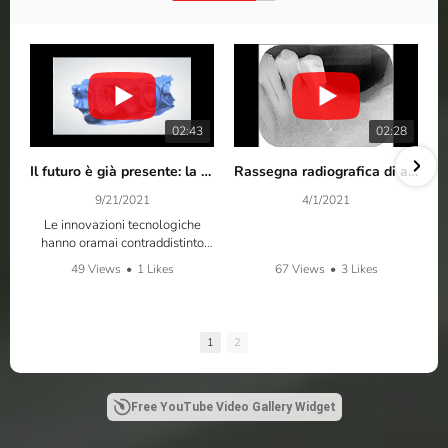
02:43
02:28
Il futuro è già presente: la nuova era digitale odontoiatrica nello studio del Dr. Barresi Fabrizio!
Rassegna radiografica di alcuni casi clinici endodontici trattati dal Dr. Barresi Fabrizio
9/21/2021
4/1/2021
Le innovazioni tecnologiche
hanno oramai contraddistinto
quest’ultimo decennio clinico,
49 Views
•
1 Likes
67 Views
•
3 Likes
introducendo strumenti digitali in
•
0 Comments
•
0 Comments
grado di ottimizzare le procedure
operative nonchè di sveltire e
snellire i passaggi tra lo studio
1
2
medico e il laboratorio
odontotecnico, corroborando Il
ruolo del capitale umano, il cui
valore consolida la sua
Free YouTube Video Gallery Widget
rilevanza nella conoscenza e
nell’applicazione di devices più